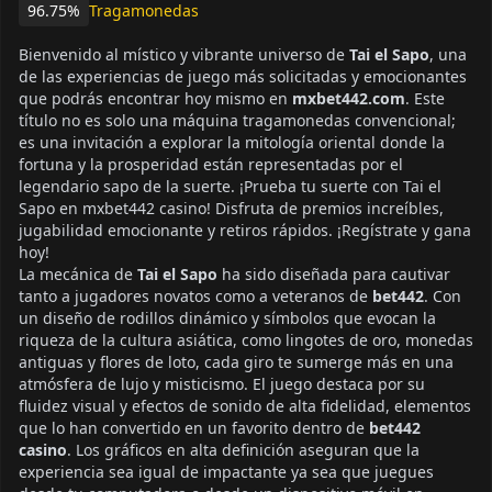
Tai el Sapo
96.75%
Tragamonedas
▶
PG Soft
Bienvenido al místico y vibrante universo de
Tai el Sapo
, una
de las experiencias de juego más solicitadas y emocionantes
que podrás encontrar hoy mismo en
mxbet442.com
. Este
título no es solo una máquina tragamonedas convencional;
es una invitación a explorar la mitología oriental donde la
fortuna y la prosperidad están representadas por el
legendario sapo de la suerte. ¡Prueba tu suerte con Tai el
Sapo en mxbet442 casino! Disfruta de premios increíbles,
jugabilidad emocionante y retiros rápidos. ¡Regístrate y gana
hoy!
La mecánica de
Tai el Sapo
ha sido diseñada para cautivar
tanto a jugadores novatos como a veteranos de
bet442
. Con
un diseño de rodillos dinámico y símbolos que evocan la
riqueza de la cultura asiática, como lingotes de oro, monedas
antiguas y flores de loto, cada giro te sumerge más en una
atmósfera de lujo y misticismo. El juego destaca por su
fluidez visual y efectos de sonido de alta fidelidad, elementos
que lo han convertido en un favorito dentro de
bet442
casino
. Los gráficos en alta definición aseguran que la
experiencia sea igual de impactante ya sea que juegues