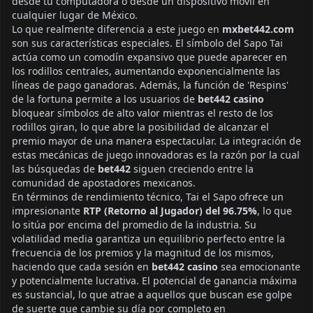
desde tu computadora o desde un dispositivo móvil en
cualquier lugar de México.
Lo que realmente diferencia a este juego en
mxbet442.com
son sus características especiales. El símbolo del Sapo Tai
actúa como un comodín expansivo que puede aparecer en
los rodillos centrales, aumentando exponencialmente las
líneas de pago ganadoras. Además, la función de 'Respins'
de la fortuna permite a los usuarios de
bet442 casino
bloquear símbolos de alto valor mientras el resto de los
rodillos giran, lo que abre la posibilidad de alcanzar el
premio mayor de una manera espectacular. La integración de
estas mecánicas de juego innovadoras es la razón por la cual
las búsquedas de
bet442
siguen creciendo entre la
comunidad de apostadores mexicanos.
En términos de rendimiento técnico, Tai el Sapo ofrece un
impresionante
RTP (Retorno al Jugador) del 96.75%
, lo que
lo sitúa por encima del promedio de la industria. Su
volatilidad media garantiza un equilibrio perfecto entre la
frecuencia de los premios y la magnitud de los mismos,
haciendo que cada sesión en
bet442 casino
sea emocionante
y potencialmente lucrativa. El potencial de ganancia máxima
es sustancial, lo que atrae a aquellos que buscan ese golpe
de suerte que cambie su día por completo en