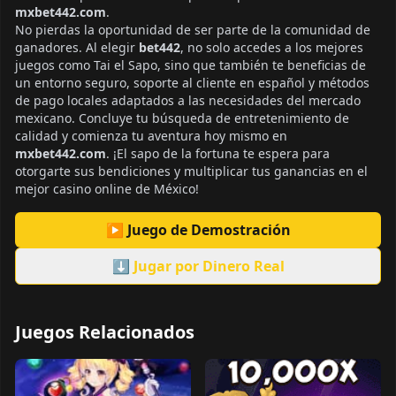
mxbet442.com
.
No pierdas la oportunidad de ser parte de la comunidad de
ganadores. Al elegir
bet442
, no solo accedes a los mejores
juegos como Tai el Sapo, sino que también te beneficias de
un entorno seguro, soporte al cliente en español y métodos
de pago locales adaptados a las necesidades del mercado
mexicano. Concluye tu búsqueda de entretenimiento de
calidad y comienza tu aventura hoy mismo en
mxbet442.com
. ¡El sapo de la fortuna te espera para
otorgarte sus bendiciones y multiplicar tus ganancias en el
mejor casino online de México!
▶ Juego de Demostración
⬇ Jugar por Dinero Real
Juegos Relacionados