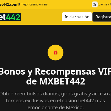
et442.com
El mejor casino online
Idioma / 
Iniciar sesión
Regístr
🎁
Bonos y Recompensas VI
de MXBET442
Obtén reembolsos diarios, giros gratis y acceso 
torneos exclusivos en el casino bet442 más
emocionante de México.