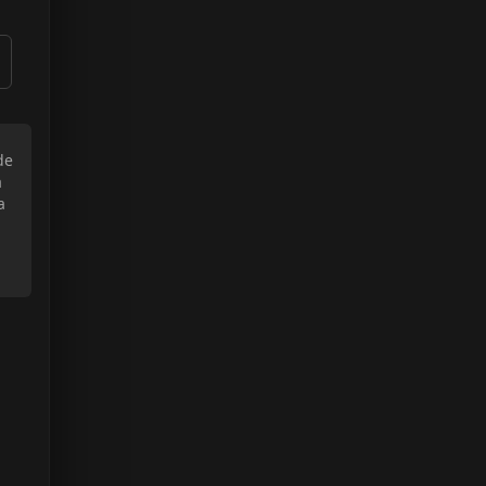
de
a
a