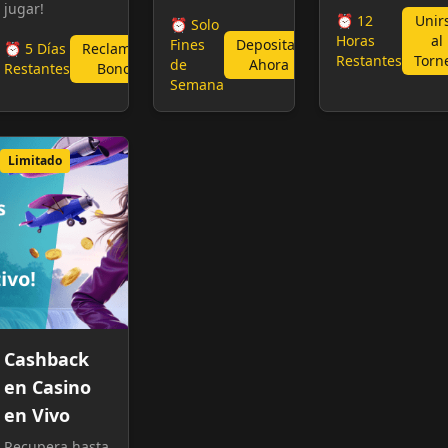
jugar!
⏰ 12
Unir
⏰ Solo
Horas
al
Fines
Depositar
⏰ 5 Días
Reclamar
Restantes
Torn
de
Ahora
Restantes
Bono
Semana
Limitado
Cashback
en Casino
en Vivo
Recupera hasta