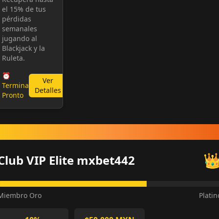
el 15% de tus
pérdidas
semanales
jugando al
Blackjack y la
Ruleta.
⏰
Ver
Termina
Detalles
Pronto

Club VIP Elite mxbet442
Miembro Oro
Platin