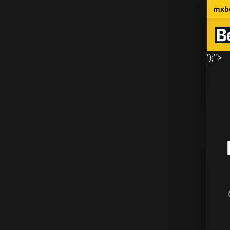
mxb
');">