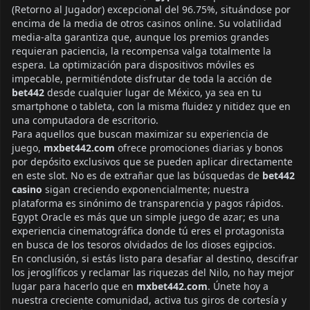
(Retorno al Jugador) excepcional del 96.75%, situándose por
encima de la media de otros casinos online. Su volatilidad
media-alta garantiza que, aunque los premios grandes
requieran paciencia, la recompensa valga totalmente la
espera. La optimización para dispositivos móviles es
impecable, permitiéndote disfrutar de toda la acción de
bet442
desde cualquier lugar de México, ya sea en tu
smartphone o tableta, con la misma fluidez y nitidez que en
una computadora de escritorio.
Para aquellos que buscan maximizar su experiencia de
juego,
mxbet442.com
ofrece promociones diarias y bonos
por depósito exclusivos que se pueden aplicar directamente
en este slot. No es de extrañar que las búsquedas de
bet442
casino
sigan creciendo exponencialmente; nuestra
plataforma es sinónimo de transparencia y pagos rápidos.
Egypt Oracle es más que un simple juego de azar; es una
experiencia cinematográfica donde tú eres el protagonista
en busca de los tesoros olvidados de los dioses egipcios.
En conclusión, si estás listo para desafiar al destino, descifrar
los jeroglíficos y reclamar las riquezas del Nilo, no hay mejor
lugar para hacerlo que en
mxbet442.com
. Únete hoy a
nuestra creciente comunidad, activa tus giros de cortesía y