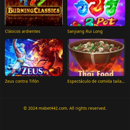
Clásicos ardientes
Sanjiang Rui Long
Zeus contra Tifón
Espectáculo de comida tailandesa
© 2024 mxbet442.com. All rights reserved.