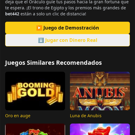
deja que el Oráculo guíe tus pasos hacia la gran fortuna que
te espera. ¡El trono de Egipto y los premios más grandes de
bet442
están a solo un clic de distancia!
▶ Juego de Demostración
⬇ Jugar con Dinero Real
Juegos Similares Recomendados
Oro en auge
Luna de Anubis