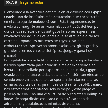
Egypt Oracle
96.75%
Tragamonedas
▶
PG Soft
Bienvenido a la aventura definitiva en el desierto con
Egypt
Oracle
, uno de los títulos más destacados que encontrarás
en el catálogo de
mxbet442.com
. Esta tragamonedas te
invita a sumergirte en un viaje místico a través del tiempo,
donde los secretos de los antiguos faraones esperan ser
revelados por aquellos valientes que se atrevan a girar los
carretes. Explora los misterios de Egypt Oracle en
mxbet442.com. Aprovecha bonos exclusivos, giros gratis y
grandes premios en este slot épico. ¡Juega y gana hoy
mismo!
La jugabilidad de este título es sencillamente espectacular y
ha sido optimizada para brindar la mejor experiencia en
bet442
. Desarrollado por expertos de la industria,
Egypt
Oracle
combina una estética de alta definición con efectos de
sonido envolventes que te transportan directamente a las
cámaras ocultas de las pirámides de Giza. En
bet442 casino
,
nos esforzamos por ofrecer solo lo mejor, y este juego es
prueba de ello. Con una estructura de 5 carretes y múltiples
líneas de pago dinámicas, cada giro está cargado de
adrenalina y posibilidades infinitas de victoria.