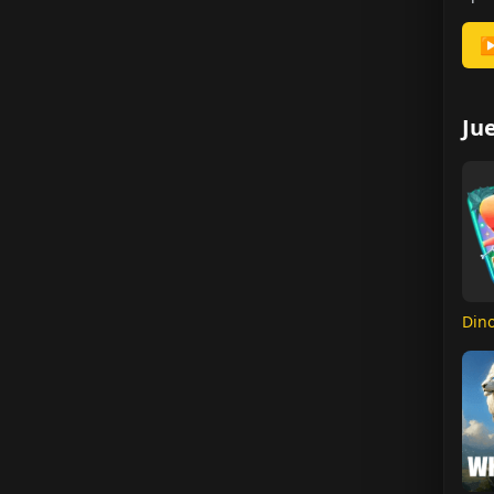
▶
Ju
Dino