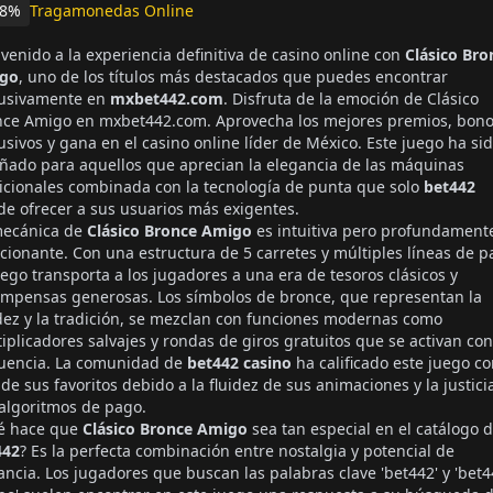
Clásico Bronce Amigo
.8%
Tragamonedas Online
▶
Pragmatic Play
venido a la experiencia definitiva de casino online con
Clásico Bro
go
, uno de los títulos más destacados que puedes encontrar
lusivamente en
mxbet442.com
. Disfruta de la emoción de Clásico
nce Amigo en mxbet442.com. Aprovecha los mejores premios, bon
usivos y gana en el casino online líder de México. Este juego ha si
ñado para aquellos que aprecian la elegancia de las máquinas
icionales combinada con la tecnología de punta que solo
bet442
e ofrecer a sus usuarios más exigentes.
mecánica de
Clásico Bronce Amigo
es intuitiva pero profundament
ionante. Con una estructura de 5 carretes y múltiples líneas de p
uego transporta a los jugadores a una era de tesoros clásicos y
mpensas generosas. Los símbolos de bronce, que representan la
dez y la tradición, se mezclan con funciones modernas como
iplicadores salvajes y rondas de giros gratuitos que se activan con
cuencia. La comunidad de
bet442 casino
ha calificado este juego c
de sus favoritos debido a la fluidez de sus animaciones y la justici
algoritmos de pago.
é hace que
Clásico Bronce Amigo
sea tan especial en el catálogo 
442
? Es la perfecta combinación entre nostalgia y potencial de
ncia. Los jugadores que buscan las palabras clave 'bet442' y 'bet