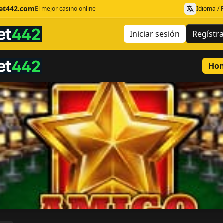
et442.com
El mejor casino online
Idioma / 
Iniciar sesión
Regístr
Ho