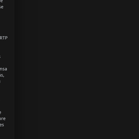
de
se
 RTP
s
ensa
s,
u
s
e
bre
es