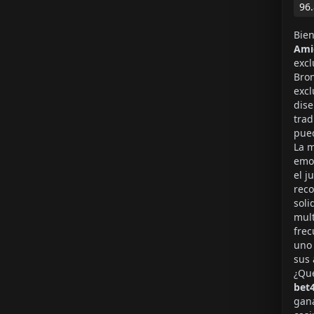
96
Bien
Ami
exc
Bro
excl
dise
trad
pued
La 
emoc
el j
reco
soli
mult
fre
uno 
sus 
¿Qu
bet
gana