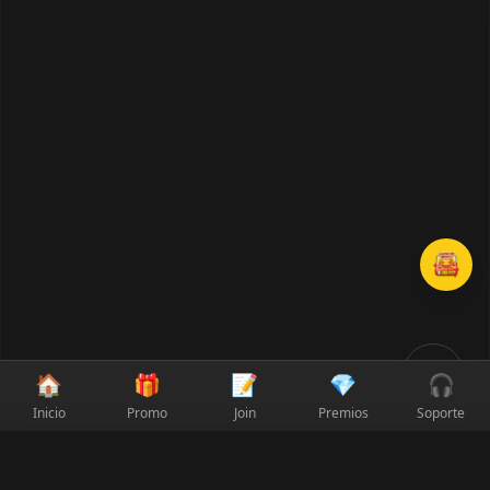
🏠
🎁
📝
💎
🎧
Inicio
Promo
Join
Premios
Soporte
✕
Select Language