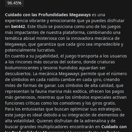
Cuidado con las
96.45%
▶
Profundidades Megaways
Cuidado con las Profundidades Megaways
es una
experiencia vibrante y emocionante que ya puedes disfrutar
Pragmatic Play
en
bet442
. Este título se posiciona como uno de los juegos
más impactantes de nuestra plataforma, combinando una
temática abisal misteriosa con la innovadora mecánica de
Megaways, que garantiza que cada giro sea impredecible y
potencialmente lucrativo.
En cuanto a su jugabilidad, el juego transporta a los usuarios
a los rincones más oscuros del océano, donde criaturas
bioluminiscentes y tesoros hundidos aguardan ser
descubiertos. La mecánica Megaways permite que el número
de símbolos en cada rodillo cambie en cada giro, creando
miles de formas de ganar. Los símbolos de alta calidad, que
representan la fauna marina más exótica, ofrecen los pagos
más generosos, mientras que los símbolos especiales activan
funciones críticas como los comodines y los giros gratis.
Para los entusiastas que buscan optimizar sus estrategias,
este juego es ideal debido a su integración de elementos de
alta volatilidad. Quienes disfrutan de la adrenalina y de
buscar grandes multiplicadores encontrarán en
Cuidado con