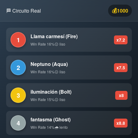
💰
🏁 Circuito Real
1000
Llama carmesí (Fire)
1
x7.2
Win Rate 16%
😐 liso
Neptuno (Aqua)
2
x7.5
Win Rate 16%
😐 liso
iluminación (Bolt)
3
x8
Win Rate 15%
😐 liso
fantasma (Ghost)
4
x8.8
Win Rate 14%
🌧️ lento